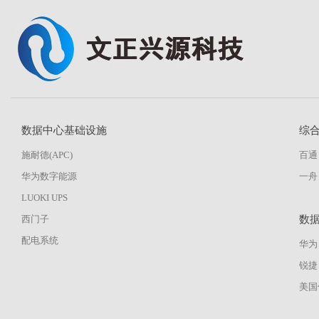
数据中心基础设施
综
施耐德(APC)
百通
华为数字能源
一舟
LUOKI UPS
西门子
数
配电系统
华为
锐捷
美国