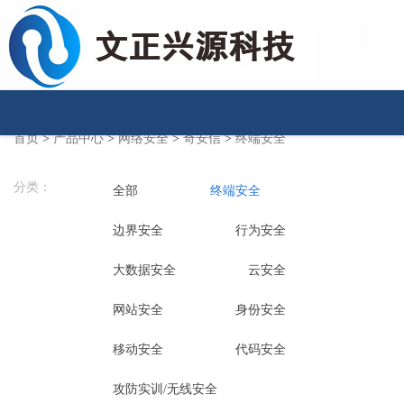
首页
>
产品中心
>
网络安全
>
奇安信
>
终端安全
分类：
全部
终端安全
边界安全
行为安全
大数据安全
云安全
网站安全
身份安全
移动安全
代码安全
攻防实训/无线安全